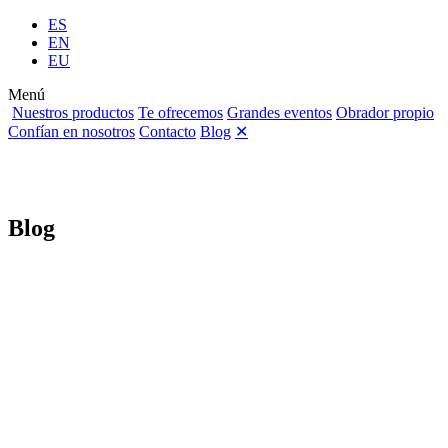
ES
EN
EU
Menú
Nuestros productos
Te ofrecemos
Grandes eventos
Obrador propio
Confían en nosotros
Contacto
Blog
✕
Blog